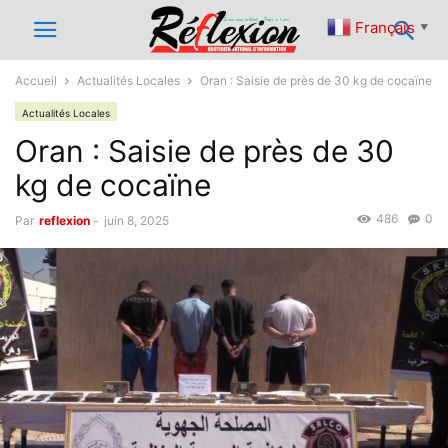
Français
▼
Accueil
Actualités Locales
Oran : Saisie de près de 30 kg de cocaïne
Actualités Locales
Oran : Saisie de près de 30
kg de cocaïne
486
0
Par
reflexion
-
juin 8, 2025