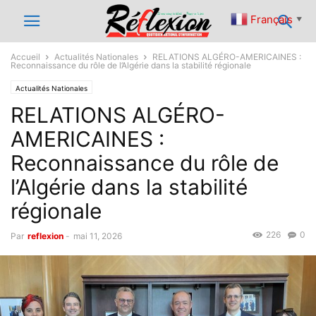
Français
▼
Accueil
Actualités Nationales
RELATIONS ALGÉRO-AMERICAINES :
Reconnaissance du rôle de l’Algérie dans la stabilité régionale
Actualités Nationales
RELATIONS ALGÉRO-
AMERICAINES :
Reconnaissance du rôle de
l’Algérie dans la stabilité
régionale
226
0
Par
reflexion
-
mai 11, 2026