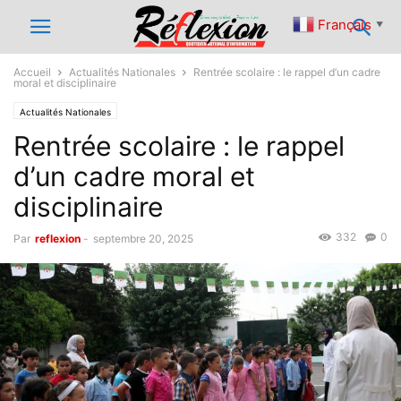
Français
▼
Accueil
Actualités Nationales
Rentrée scolaire : le rappel d’un cadre
moral et disciplinaire
Actualités Nationales
Rentrée scolaire : le rappel
d’un cadre moral et
disciplinaire
332
0
Par
reflexion
-
septembre 20, 2025