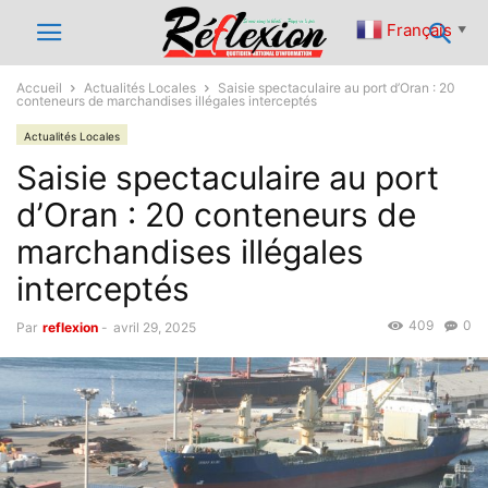
Français
▼
Accueil
Actualités Locales
Saisie spectaculaire au port d’Oran : 20
conteneurs de marchandises illégales interceptés
Actualités Locales
Saisie spectaculaire au port
d’Oran : 20 conteneurs de
marchandises illégales
interceptés
409
0
Par
reflexion
-
avril 29, 2025