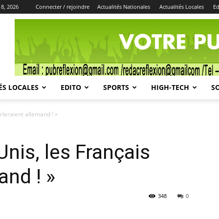
 8, 2026
Connecter / rejoindre
Actualités Nationales
Actualités Locales
Ed
Publicité
ÉS LOCALES
EDITO
SPORTS
HIGH-TECH
S
rleraient allemand ! »
Unis, les Français
and ! »
348
0