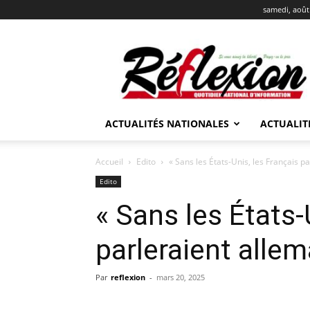
samedi, août
REFLEXION
ACTUALITÉS NATIONALES
ACTUALIT
Accueil
Edito
« Sans les États-Unis, les Français pa
Edito
« Sans les États-
parleraient allem
Par
reflexion
-
mars 20, 2025