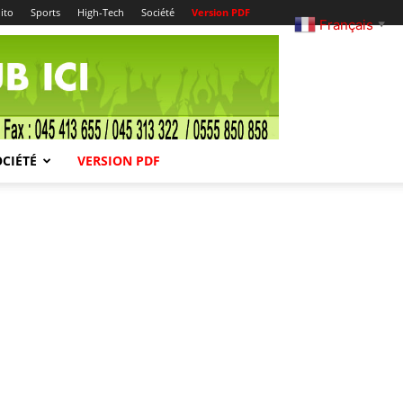
ito
Sports
High-Tech
Société
Version PDF
Français
▼
OCIÉTÉ
VERSION PDF