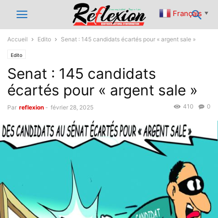
Français
▼
Accueil
Edito
Senat : 145 candidats écartés pour « argent sale »
Edito
Senat : 145 candidats
écartés pour « argent sale »
410
0
Par
reflexion
-
février 28, 2025