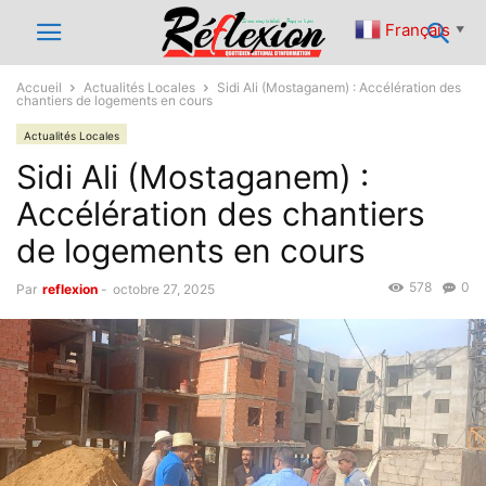
Français
▼
Accueil
Actualités Locales
Sidi Ali (Mostaganem) : Accélération des
chantiers de logements en cours
Actualités Locales
Sidi Ali (Mostaganem) :
Accélération des chantiers
de logements en cours
578
0
Par
reflexion
-
octobre 27, 2025