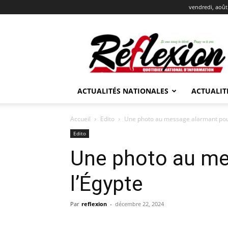
vendredi, août
REFLEXION
ACTUALITÉS NATIONALES
ACTUALIT
Accueil
Edito
Une photo au message alarmant pour
Edito
Une photo au me
l’Égypte
Par
reflexion
-
décembre 22, 2024