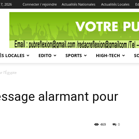
 7, 2026
Connecter / rejoindre
Actualités Nationales
Actualités Locales
Ed
Publicité
ÉS LOCALES
EDITO
SPORTS
HIGH-TECH
S
 l’Égypte
ssage alarmant pour
469
0