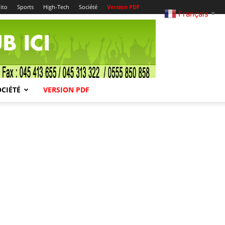
ito
Sports
High-Tech
Société
Version PDF
Français
▼
OCIÉTÉ
VERSION PDF