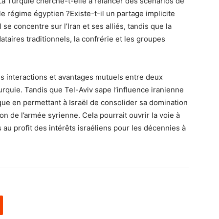
a Turquie cherche-t-elle à relancer des scénarios de
le régime égyptien ?Existe-t-il un partage implicite
l se concentre sur l’Iran et ses alliés, tandis que la
ataires traditionnels, la confrérie et les groupes
des interactions et avantages mutuels entre deux
Turquie. Tandis que Tel-Aviv sape l’influence iranienne
ique en permettant à Israël de consolider sa domination
n de l’armée syrienne. Cela pourrait ouvrir la voie à
au profit des intérêts israéliens pour les décennies à