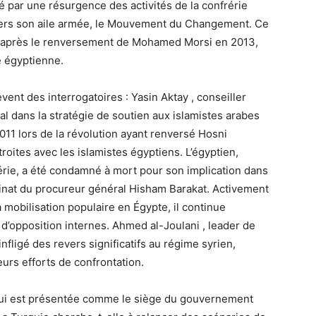
é par une résurgence des activités de la confrérie
vers son aile armée, le Mouvement du Changement. Ce
ée après le renversement de Mohamed Morsi en 2013,
e égyptienne.
vent des interrogatoires : Yasin Aktay , conseiller
al dans la stratégie de soutien aux islamistes arabes
11 lors de la révolution ayant renversé Hosni
roites avec les islamistes égyptiens. L’égyptien,
rérie, a été condamné à mort pour son implication dans
sinat du procureur général Hisham Barakat. Activement
 mobilisation populaire en Égypte, il continue
d’opposition internes. Ahmed al-Joulani , leader de
fligé des revers significatifs au régime syrien,
eurs efforts de confrontation.
e qui est présentée comme le siège du gouvernement