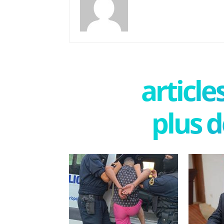
articl
plus d