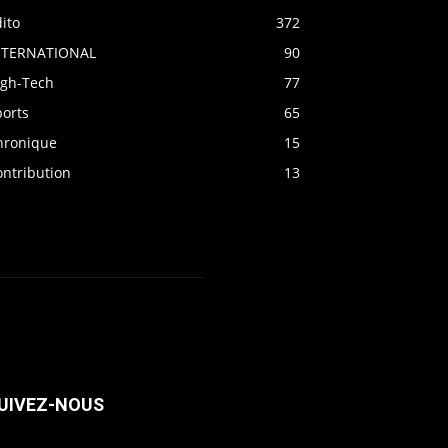
ito
372
NTERNATIONAL
90
igh-Tech
77
ports
65
hronique
15
ontribution
13
UIVEZ-NOUS