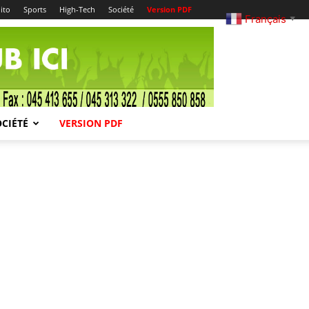
ito
Sports
High-Tech
Société
Version PDF
Français
▼
OCIÉTÉ
VERSION PDF