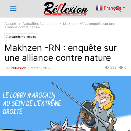
Français
▼
Accueil
Actualités Nationales
Makhzen -RN : enquête sur une
alliance contre nature
Actualités Nationales
Makhzen -RN : enquête sur
une alliance contre nature
592
0
Par
reflexion
-
mars 2, 2025